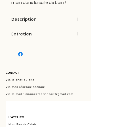
main dans la salle de bain !
Description
Panier en lin 100 % naturel et Local,
Entretien
cultivé et tissé dans le Nord-Pas-
de-Calais.
Entretien et lavage :
7 cotons démaquillants assortis
*Lavage du panier à la main si
en bambou et coton certifié OEKO
nécessaire.
TEX ou / et Bio (Sans produits
* Cotons lavables en machine à
nocifs pour l'homme et
30 ou 40 °. Sèche linge
l'environnement) : 8x8cm.
CONTACT
déconseillé.
Via le chat du site
Via mes réseaux sociaux
Via le mail :
marinecreationsart@gmail.com
L'ATELIER
Nord Pas de Calais