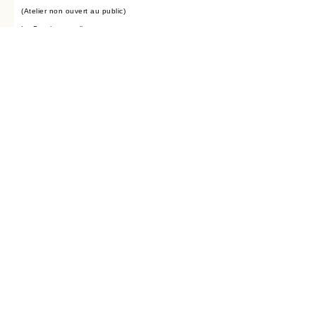
(Atelier non ouvert au public)
La Boutique en ligne
SERVICE CLIENT
CGV
FAQ
Inscrivez-vous à la Newsletter
Prénom
Nom de famille
E-mail